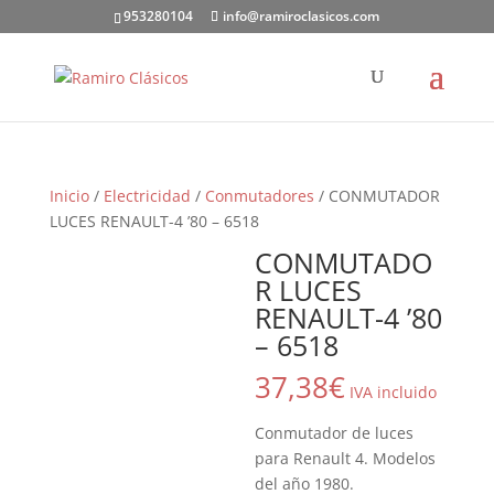
953280104
info@ramiroclasicos.com
Inicio
/
Electricidad
/
Conmutadores
/ CONMUTADOR
LUCES RENAULT-4 ’80 – 6518
CONMUTADO
R LUCES
RENAULT-4 ’80
– 6518
37,38
€
IVA incluido
Conmutador de luces
para Renault 4. Modelos
del año 1980.