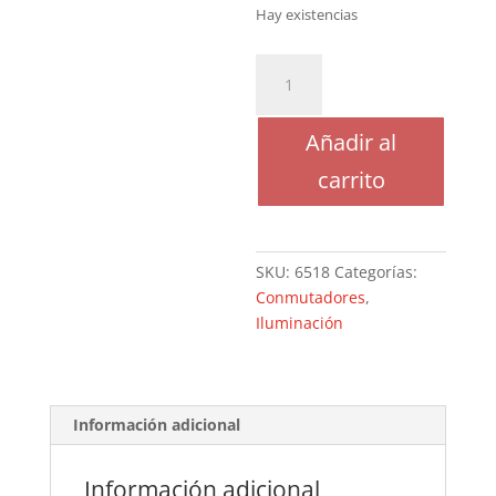
Hay existencias
CONMUTADOR
LUCES
RENAULT-
Añadir al
4
'80
carrito
-
6518
cantidad
SKU:
6518
Categorías:
Conmutadores
,
Iluminación
Información adicional
Información adicional