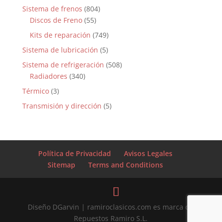
Sistema de frenos
(804)
Discos de Freno
(55)
Kits de reparación
(749)
Sistema de lubricación
(5)
Sistema de refrigeración
(508)
Radiadores
(340)
Térmico
(3)
Transmisión y dirección
(5)
Política de Privacidad
Avisos Legales
Sitemap
Terms and Conditions
Diseño DGarvin | ramiroclasicos.com es marca de
Repuestos Ramiro S.L.