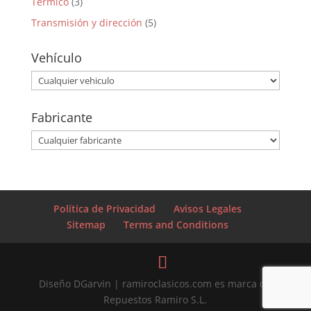
Térmico
(3)
Transmisión y dirección
(5)
Vehículo
Fabricante
Política de Privacidad
Avisos Legales
Sitemap
Terms and Conditions
Diseño DGarvin | ramiroclasicos.com es marca de
Repuestos Ramiro S.L.