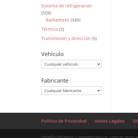
Sistema de refrigeración
(508)
Radiadores
(340)
Térmico
(3)
Transmisión y dirección
(5)
Vehículo
Fabricante
Política de Privacidad
Avisos Legales
Si
Diseño DGarvin | ramiroclasicos.com es marca