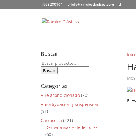
953280104
info@ramiroclasicos.com
Buscar
Inici
Buscar
H
por:
Buscar
Most
Categorías
Aire acondicionado
(70)
Ele
Amortiguación y suspensión
(51)
Carrocería
(221)
Derivabrisas y deflectores
(60)