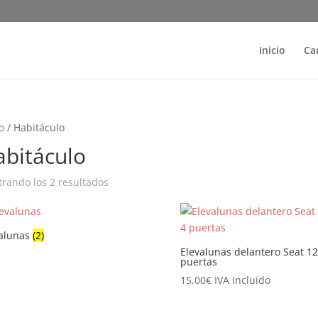
Inicio
Ca
o
/ Habitáculo
abitáculo
Ordenado
rando los 2 resultados
por
popularidad
valunas
(2)
Elevalunas delantero Seat 12
puertas
15,00
€
IVA incluido