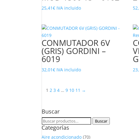
25,41
€
IVA incluido
52
CONMUTADOR 6V
C
(GRIS) GORDINI –
V
6019
G
32,01
€
IVA incluido
23
1
2
3
4
…
9
10
11
→
Buscar
Buscar
Buscar
Categorías
por:
Aire acondicionado
(70)