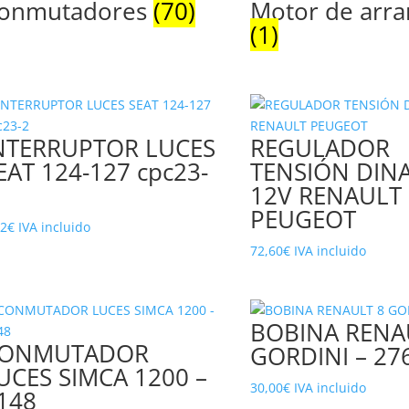
onmutadores
(70)
Motor de arr
(1)
NTERRUPTOR LUCES
REGULADOR
EAT 124-127 cpc23-
TENSIÓN DIN
12V RENAULT
PEUGEOT
32
€
IVA incluido
72,60
€
IVA incluido
BOBINA RENA
ONMUTADOR
GORDINI – 27
UCES SIMCA 1200 –
30,00
€
IVA incluido
148