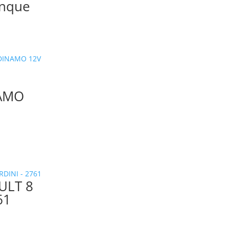
anque
AMO
ULT 8
61