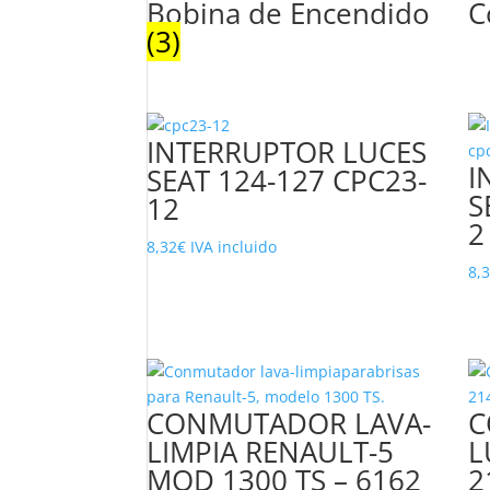
Bobina de Encendido
C
popularidad
(3)
INTERRUPTOR LUCES
I
SEAT 124-127 CPC23-
S
12
2
8,32
€
IVA incluido
8,
CONMUTADOR LAVA-
C
LIMPIA RENAULT-5
L
MOD 1300 TS – 6162
2