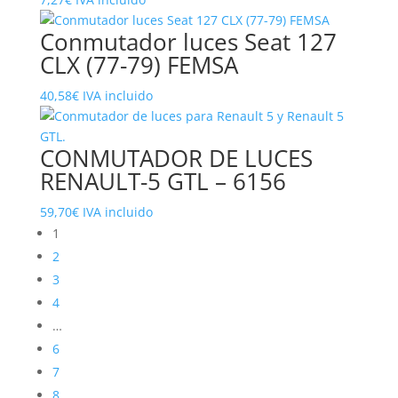
Conmutador luces Seat 127
CLX (77-79) FEMSA
40,58
€
IVA incluido
CONMUTADOR DE LUCES
RENAULT-5 GTL – 6156
59,70
€
IVA incluido
1
2
3
4
…
6
7
8