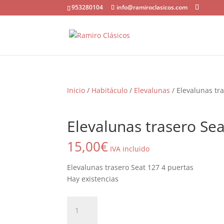
953280104
info@ramiroclasicos.com
Inicio
/
Habitáculo
/
Elevalunas
/ Elevalunas tr
Elevalunas trasero Sea
15,00
€
IVA incluido
Elevalunas trasero Seat 127 4 puertas
Hay existencias
Elevalunas
trasero