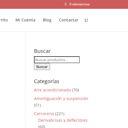
0 elementos
rrito
Mi Cuenta
Blog
Contactar
Buscar
Buscar
por:
Buscar
Categorías
Aire acondicionado
(70)
Amortiguación y suspensión
(51)
Carrocería
(221)
Derivabrisas y deflectores
(60)