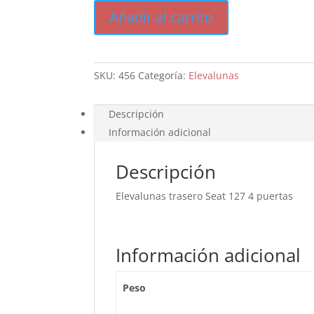
Seat
Añadir al carrito
127
4
puertas
cantidad
SKU:
456
Categoría:
Elevalunas
Descripción
Información adicional
Descripción
Elevalunas trasero Seat 127 4 puertas
Información adicional
Peso