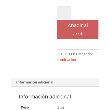
FARO
H4
DERECHO
Añadir al
PEUGEOT
106
carrito
('91-
'96)
-
03008
SKU:
03008
Categoría:
cantidad
Iluminación
Información adicional
Información adicional
Peso
2 kg