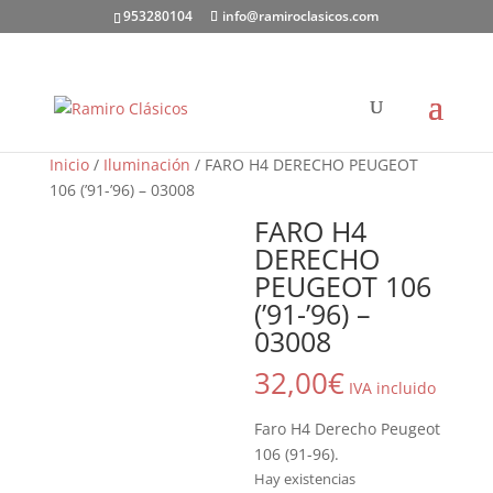
953280104
info@ramiroclasicos.com
Inicio
/
Iluminación
/ FARO H4 DERECHO PEUGEOT
106 (’91-’96) – 03008
FARO H4
DERECHO
PEUGEOT 106
(’91-’96) –
03008
32,00
€
IVA incluido
Faro H4 Derecho Peugeot
106 (91-96).
Hay existencias