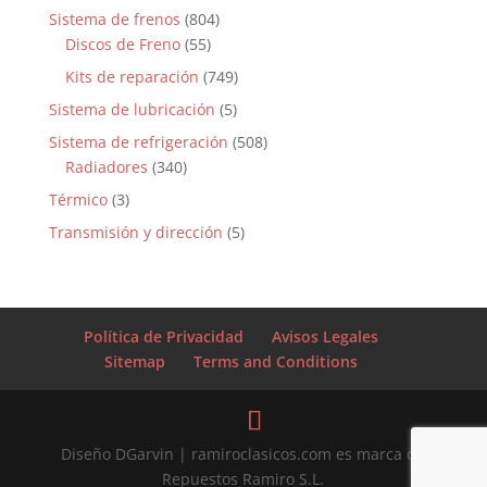
Sistema de frenos
(804)
Discos de Freno
(55)
Kits de reparación
(749)
Sistema de lubricación
(5)
Sistema de refrigeración
(508)
Radiadores
(340)
Térmico
(3)
Transmisión y dirección
(5)
Política de Privacidad
Avisos Legales
Sitemap
Terms and Conditions
Diseño DGarvin | ramiroclasicos.com es marca de
Repuestos Ramiro S.L.