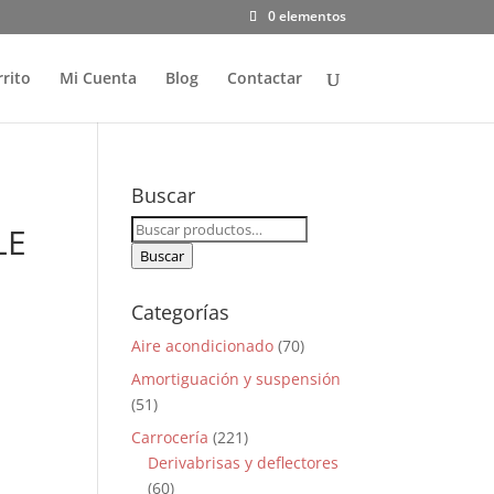
0 elementos
rrito
Mi Cuenta
Blog
Contactar
Buscar
Buscar
LE
por:
Buscar
Categorías
Aire acondicionado
(70)
Amortiguación y suspensión
(51)
Carrocería
(221)
Derivabrisas y deflectores
(60)