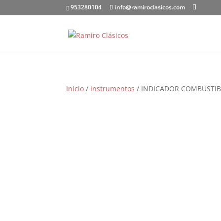
953280104
info@ramiroclasicos.com
Inicio
/
Instrumentos
/ INDICADOR COMBUSTIBL