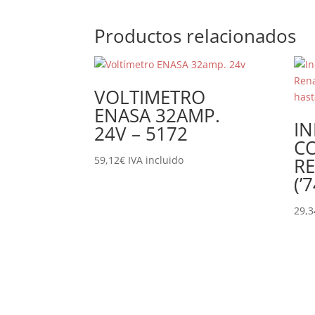
Productos relacionados
VOLTIMETRO
ENASA 32AMP.
I
24V – 5172
C
59,12
€
IVA incluido
R
(’
29,3