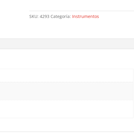
205
-
SKU:
4293
Categoría:
Instrumentos
4293
cantidad