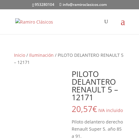
953280104
info@ramiroclasicos.com
Inicio
/
Iluminación
/ PILOTO DELANTERO RENAULT 5
– 12171
PILOTO
DELANTERO
RENAULT 5 –
12171
20,57
€
IVA incluido
Piloto delantero derecho
Renault Super 5. año 85
a 91.